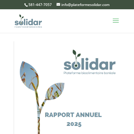
581-447-7057
info@plateformesolidar.com