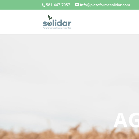
581-447-7057
info@plateformesolidar.com
AG