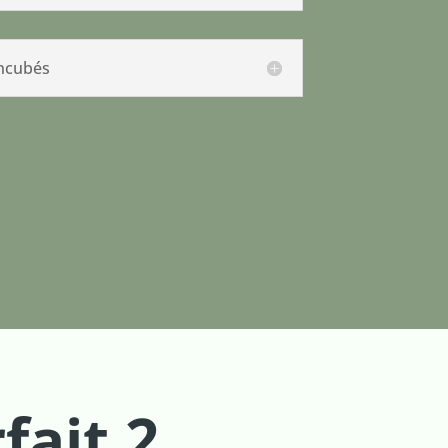
incubés
fait 2