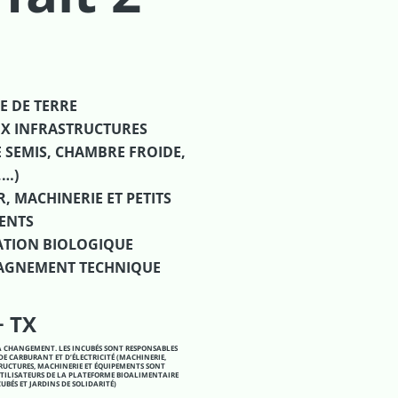
e forfait
E DE TERRE
UX INFRASTRUCTURES
E SEMIS, CHAMBRE FROIDE,
,…)
, MACHINERIE ET PETITS
ENTS
CATION BIOLOGIQUE
AGNEMENT TECHNIQUE
+ TX
S À CHANGEMENT. LES INCUBÉS SONT RESPONSABLES
DE CARBURANT ET D’ÉLECTRICITÉ (MACHINERIE,
STRUCTURES, MACHINERIE ET ÉQUIPEMENTS SONT
UTILISATEURS DE LA PLATEFORME BIOALIMENTAIRE
UBÉS ET JARDINS DE SOLIDARITÉ)