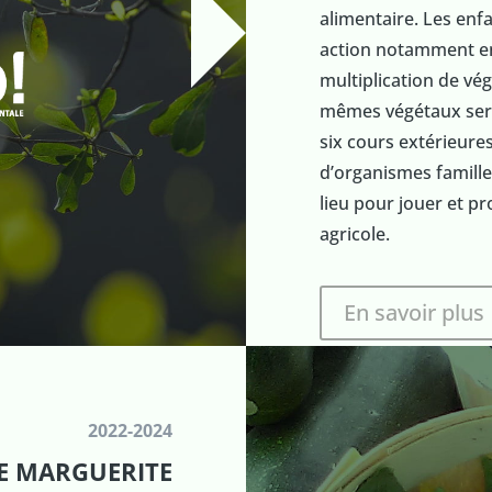
alimentaire. Les enfa
action notamment en 
multiplication de vé
mêmes végétaux serv
six cours extérieure
d’organismes familles
lieu pour jouer et pr
agricole.
En savoir plus
2022-2024
DE MARGUERITE