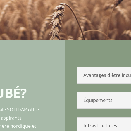
Avantages d'être inc
UBÉ?
Équipements
ale SOLIDAR offre
 aspirants-
Infrastructures
hère nordique et