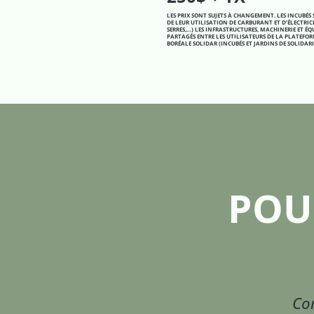
LES PRIX SONT SUJETS À CHANGEMENT. LES INCUBÉS
DE LEUR UTILISATION DE CARBURANT ET D’ÉLECTRIC
SERRES,…) LES INFRASTRUCTURES, MACHINERIE ET É
PARTAGÉS ENTRE LES UTILISATEURS DE LA PLATEFO
BORÉALE SOLIDAR (INCUBÉS ET JARDINS DE SOLIDARI
POU
Con