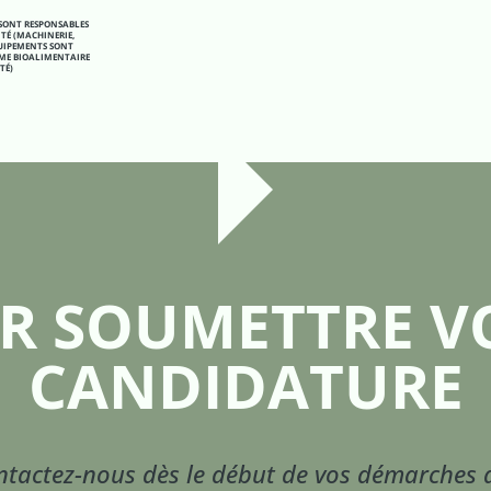
 SONT RESPONSABLES
ITÉ (MACHINERIE,
QUIPEMENTS SONT
RME BIOALIMENTAIRE
TÉ)
R SOUMETTRE V
CANDIDATURE
tactez-nous dès le début de vos démarches 