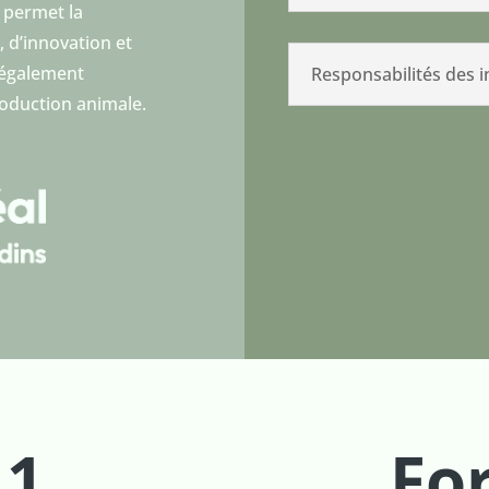
e permet la
, d’innovation et
 également
Responsabilités des 
roduction animale.
 1
For