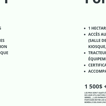
Exemple d
S
1 HECTAR
ACCÈS A
DES
(SALLE D
TION
KIOSQUE
IQUE
TRACTEUR
ÉQUIPEM
CERTIFI
ACCOMP
1 500$ 
LES PRIX SONT SUJET
DE LEUR UTILISATION 
SERRES,…) LES INFRA
PARTAGÉS ENTRE LES 
BORÉALE SOLIDAR (INC