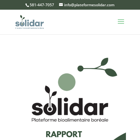
581-447-7057
info@plateformesolidar.com